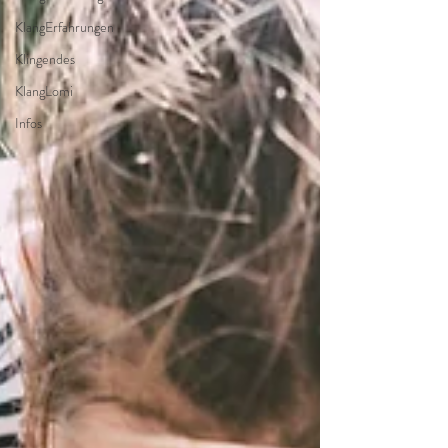
KlangErfahrungen
Klingendes
KlangLomi
Infos