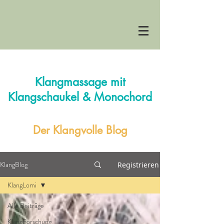
Klangmassage mit
Klangschaukel & Monochord
Der Klangvolle Blog
KlangBlog
Registrieren
KlangLomi
Alle Beiträge
KlangForschung