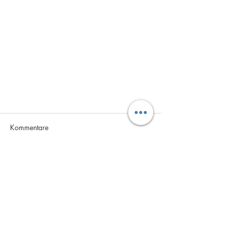
Kommentare
Kommentar verfassen...
Chill Out Soundcloud
© 2025 Karina mit liebevoller photografischer